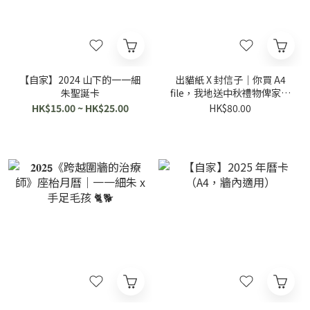
【自家】2024 山下的一一細
出貓紙 X 封信子｜你買 A4
朱聖誕卡
file，我地送中秋禮物俾家屬
( ﾟдﾟ)
HK$15.00 ~ HK$25.00
HK$80.00