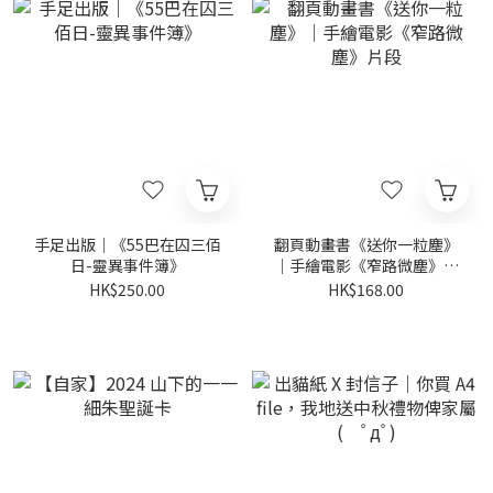
手足出版｜《55巴在囚三佰
翻頁動畫書《送你一粒塵》
日-靈異事件簿》
｜手繪電影《窄路微塵》片
段
HK$250.00
HK$168.00