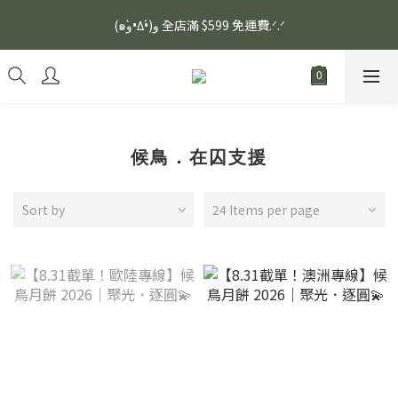
安眠熟睡、穩定血壓、瞓醒精神更集中🌿ASONE GABA TEA 如一
(๑و•̀Δ•́)و 全店滿 $599 免運費.ᐟ.ᐟ
舒眠茶（15入）｜優質養生高山茶
安眠熟睡、穩定血壓、瞓醒精神更集中🌿ASONE GABA TEA 如一
舒眠茶（15入）｜優質養生高山茶
候鳥．在囚支援
Sort by
24 Items per page