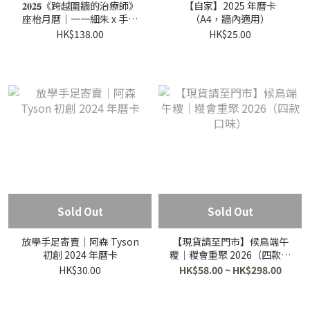
𝟐𝟎𝟐𝟱《跨越圍牆的治療師》
【自家】2025 年曆卡
座枱月曆｜一一細朱 x 手足
（A4，牆內適用）
毛孩 🐈🐕
HK$138.00
HK$25.00
Sold Out
Sold Out
放學手足寄賣｜阿森 Tyson
【現貨請至門市】候鳥端午
初創 2024 年曆卡
糭｜糉會重聚 2026（四款口
味）
HK$30.00
HK$58.00 ~ HK$298.00