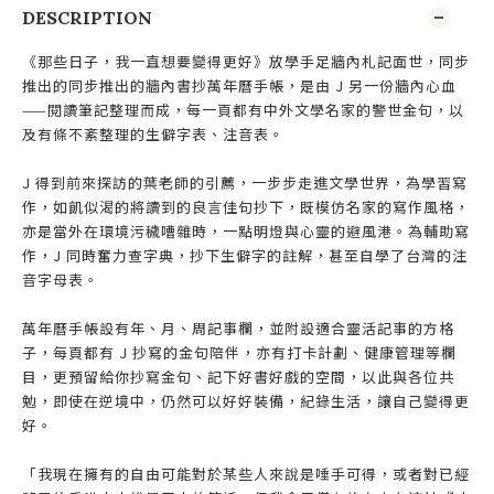
DESCRIPTION
《那些日子，我一直想要變得更好》放學手足牆內札記面世，同步
推出的同步推出的牆內書抄萬年曆手帳，是由 J 另一份牆內心血
——閱讀筆記整理而成，每一頁都有中外文學名家的警世金句，以
及有條不紊整理的生僻字表、注音表。
J 得到前來探訪的葉老師的引薦，一步步走進文學世界，為學習寫
作，如飢似渴的將讀到的良言佳句抄下，既模仿名家的寫作風格，
亦是當外在環境污穢嘈雜時，一點明燈與心靈的避風港。為輔助寫
作，J 同時奮力查字典，抄下生僻字的註解，甚至自學了台灣的注
音字母表。
萬年曆手帳設有年、月、周記事欄，並附設適合靈活記事的方格
子，每頁都有 J 抄寫的金句陪伴，亦有打卡計劃、健康管理等欄
目，更預留給你抄寫金句、記下好書好戲的空間，以此與各位共
勉，即使在逆境中，仍然可以好好裝備，紀錄生活，讓自己變得更
好。
「我現在擁有的自由可能對於某些人來說是唾手可得，或者對已經