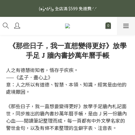
安眠熟睡、穩定血壓、瞓醒精神更集中🌿ASONE GABA TEA 如一
(๑و•̀Δ•́)و 全店滿 $599 免運費.ᐟ.ᐟ
舒眠茶（15入）｜優質養生高山茶
安眠熟睡、穩定血壓、瞓醒精神更集中🌿ASONE GABA TEA 如一
舒眠茶（15入）｜優質養生高山茶
《那些日子，我一直想變得更好》放學
手足 J 牆內書抄萬年曆手帳
人之有德慧術知者，悟存乎疢疾。
——《孟子．盡心上》
意：人之所以有道德、智慧、本領、知識，經常是由他的
處境艱困。
《那些日子，我一直想要變得更好》放學手足牆內札記面
世，同步推出的牆內書抄萬年曆手帳，是由 J 另一份牆內
心血——閱讀筆記整理而成，每一頁都有中外文學名家的
警世金句，以及有條不紊整理的生僻字表、注音表。