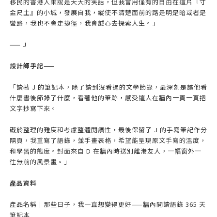
移民的香港人來說是天大的笑話，但我會用僅有的自由在這片『寸
金尺土』的小城，發展自我，縱使不清楚面前的路是明是暗或者是
彎路，我也不會走捷徑，我會誠心去探索人生。」
—— J
設計師手記——
「讀著 J 的筆記本，除了讀到沒看過的文學節錄，最深刻是讀他看
什麼書後節錄了什麼，看著他的筆跡，感受這人在牆內一頁一頁把
文字抄寫下來。
礙於整理的難度和考慮整體閱讀性，最後保留了 J 的手寫筆記作分
隔頁，我重寫了語錄，並手畫表格，希望能呈現原文手寫的溫度，
和學習的態度。封面來自 D 在牆內時送別離港友人，一幅窗外一
往無前的風景畫。」
產品資料
產品名稱｜那些日子，我一直想變得更好——牆內閱讀語錄 365 天
筆記本