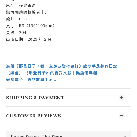
出品｜候鳥香港
牆內閱讀語錄編者｜J
設計｜D、LT
尺寸｜B6（130*190mm）
頁數｜204
出版日期｜2026 年 2 月
—
選購《那些日子，我一直想要變得更好》放學手足牆內日記
【談書】 《那些日子》的自我文獻｜吳靄儀專欄
候鳥電台｜專訪放學手足 J
SHIPPING & PAYMENT
CUSTOMER REVIEWS