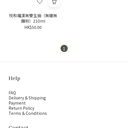
悅和羅漢無雙生抽（無糖無
麵粉）210ml
HK$50.00
1
Help
FAQ
Delivery & Shipping
Payment
Return Policy
Terms & Conditions
Contact