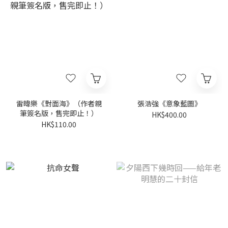
雷暐樂《對面海》（作者親
張浩強《意象藍圖》
筆簽名版，售完即止！）
HK$400.00
HK$110.00