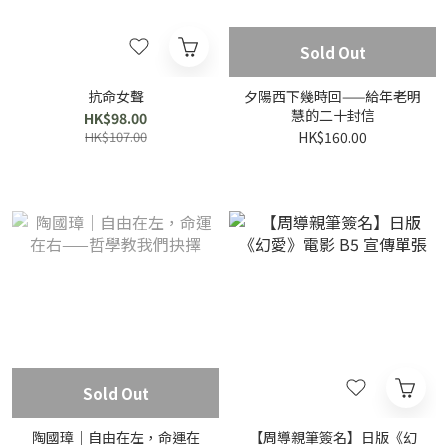
Sold Out
抗命女聲
夕陽西下幾時回——給年老明
慧的二十封信
HK$98.00
HK$107.00
HK$160.00
Sold Out
陶國璋｜自由在左，命運在
【周導親筆簽名】日版《幻