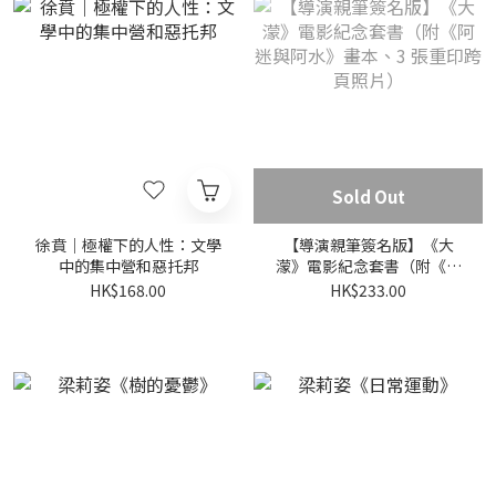
Sold Out
徐賁｜極權下的人性：文學
【導演親筆簽名版】《大
中的集中營和惡托邦
濛》電影紀念套書（附《阿
迷與阿水》畫本、3 張重印
HK$168.00
HK$233.00
跨頁照片）