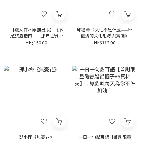
【獵人首本原創出版】《不
邱禮濤《文化不是什麼——邱
是旅遊指南──那年之後食
禮濤的文化思考與實踐》
玩買外我們到底看見了甚
HK$160.00
HK$112.00
麼》
鄧小樺《無憂花》
一日一句貓耳語【首刷限量