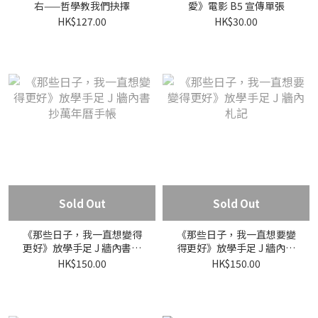
右——哲學教我們抉擇
愛》電影 B5 宣傳單張
HK$127.00
HK$30.00
Sold Out
Sold Out
《那些日子，我一直想變得
《那些日子，我一直想要變
更好》放學手足 J 牆內書抄
得更好》放學手足 J 牆內札
萬年曆手帳
記
HK$150.00
HK$150.00