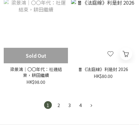
Sold Out
梁景鴻｜〇〇年代：社運結
🧧《法庭線》利是封 2026
束，耕田繼續
HK$80.00
HK$98.00
1
2
3
4