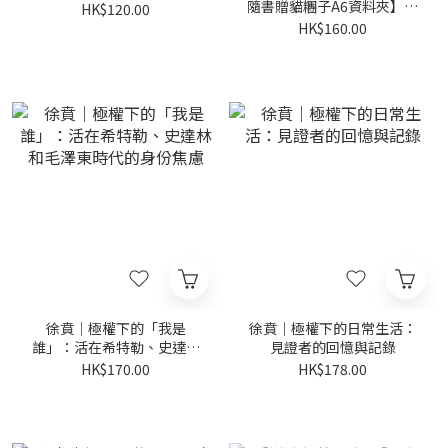
隨書贈貓糰子A6資料夾】：
HK$120.00
讓貓咪每天為你不停加油！
HK$160.00
徐賁｜極權下的「我是
徐賁｜極權下的日常生活：
誰」：活在希特勒、史達林
見證者的回憶與記錄
和毛澤東時代的身份焦慮
HK$170.00
HK$178.00