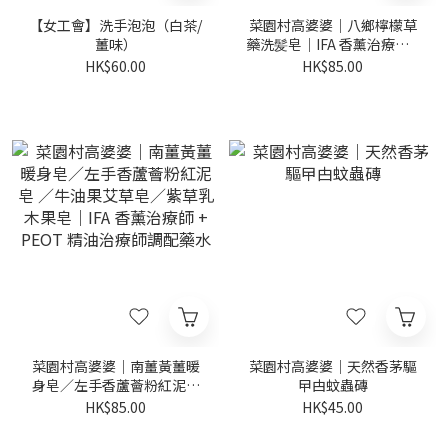
【女工會】洗手泡泡（白茶/
菜園村高婆婆｜八鄉檸檬草
薑味）
藥洗髪皂｜IFA 香薰治療師 +
PEOT 精油治療師調配藥水
HK$60.00
HK$85.00
菜園村高婆婆｜南薑黃薑暖
菜園村高婆婆｜天然香茅驅
身皂／左手香蘆薈粉紅泥皂
曱甴蚊蟲磚
／牛油果艾草皂／紫草乳木
HK$85.00
HK$45.00
果皂｜IFA 香薰治療師 +
PEOT 精油治療師調配藥水