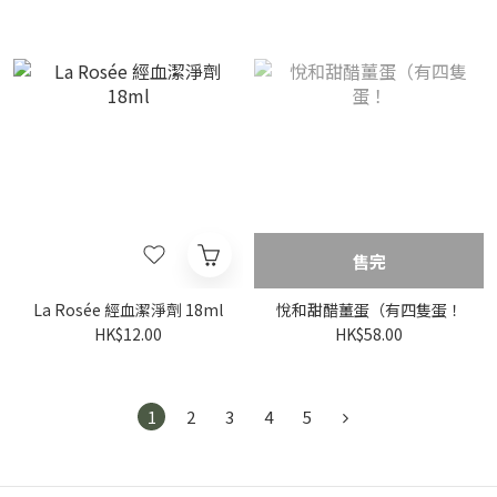
售完
La Rosée 經血潔淨劑 18ml
悅和甜醋薑蛋（有四隻蛋！
HK$12.00
HK$58.00
1
2
3
4
5