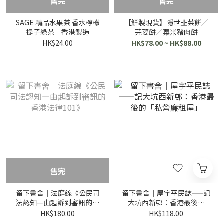
售完
售完
SAGE 精品水果茶 香水檸檬
【鮮製現貨】隱世韭菜餅／
提子綠茶｜香港製造
芫荽餅／粟米豬肉餅
HK$24.00
HK$78.00 ~ HK$88.00
售完
留下書舍｜法庭線《公民司
留下書舍｜屋宇平民誌——記
法認知—由起訴到審訊的香
大坑西新邨：香港最後的
港法律101》
「私營廉租屋」
HK$180.00
HK$118.00