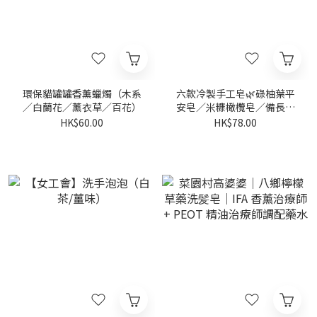
環保貓罐罐香薰蠟燭（木系
六款冷製手工皂🌿碌柚葉平
／白蘭花／薰衣草／百花）
安皂／米糠橄欖皂／備長炭
橄欖／金盞花抗敏皂／白蘭
HK$60.00
HK$78.00
花橄欖皂／香茅薄荷皂