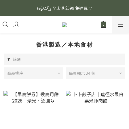
安眠熟睡、穩定血壓、瞓醒精神更集中🌿ASONE GABA TEA 如一
(๑و•̀Δ•́)و 全店滿 $599 免運費.ᐟ.ᐟ
舒眠茶（15入）｜優質養生高山茶
安眠熟睡、穩定血壓、瞓醒精神更集中🌿ASONE GABA TEA 如一
舒眠茶（15入）｜優質養生高山茶
香港製造／本地食材
篩選
商品排序
每頁顯示 24 個