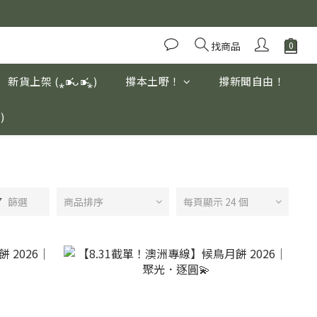
優質養生高山茶
優質養生高山茶
找商品
新貨上架 (⁎⁍̴̛ᴗ⁍̴̛⁎)
撐本土嘢！
撐新聞自由！
ڡ`๑)
篩選
商品排序
每頁顯示 24 個