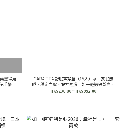
要變得更
GABA TEA 舒眠茶茶盒（15入）🌿｜安眠熟
筆記手帳
睡、穩定血壓、提神醒腦｜如一嚴選優質高山
茶
HK$238.00 ~ HK$952.00