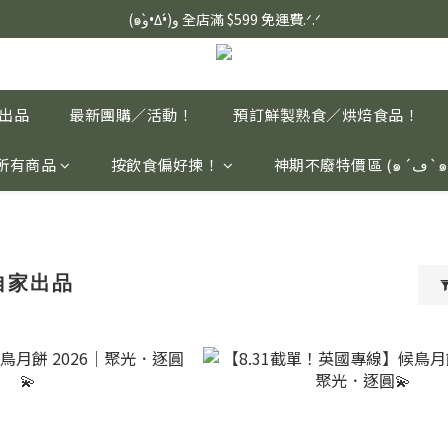
定血壓、瞓醒精神更集中🌿ASONE GABA TEA 如一舒眠茶（15入）｜
(๑و•̀Δ•́)و 全店滿 $599 免運費.ᐟ.ᐟ
定血壓、瞓醒精神更集中🌿ASONE GABA TEA 如一舒眠茶（15入）｜
家出品
最新團購／活動！
預訂鮮製熟食／烘焙食品！
所有商品
按飲食偏好揀！
神期不廢特價區 (๑´
 自家出品