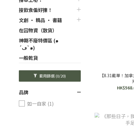
按飲食偏好揀！
文創 ‧ 精品 ‧ 書籍
在囚物資（散貨）
神期不廢特價區 (๑
´ڡ`๑)
一般乾貨
【8.31截單！加拿
套用篩選
(0/20)
HK$568.
品牌
如一自家 (1)