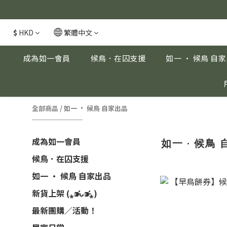
安眠熟睡、穩
安眠熟睡、穩
$
HKD
繁體中文
成為如一會員
候鳥．在囚支援
如一 · 候鳥 自
全部商品
/
如一 · 候鳥 自家出品
成為如一會員
如一 · 候鳥
候鳥．在囚支援
如一 · 候鳥 自家出品
新貨上架 (⁎⁍̴̛ᴗ⁍̴̛⁎)
最新團購／活動！