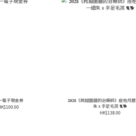
一電子現金券
𝟐𝟎𝟐𝟱《跨越圍牆的治療師》座枱
朱 x 手足毛孩 🐈🐕
HK$100.00
HK$138.00