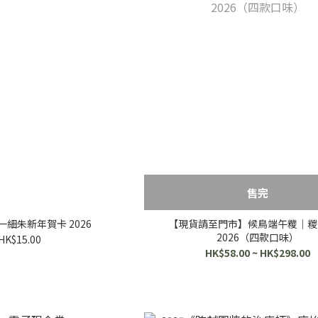
售完
細朱新年賀卡 2026
【現貨請至門市】候鳥端午糭｜糉
2026（四款口味）
HK$15.00
HK$58.00 ~ HK$298.00