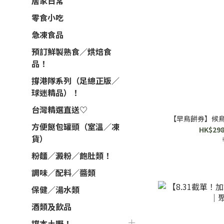
居家日常
零食小吃
急凍食品
預訂鮮製熟食／烘焙食
品！
撐港隊系列（足總正版／
球迷精品）！
台灣精選直送♡
【早鳥餅券】候鳥月
方便餸包罐頭（室溫／凍
HK$298
貨）
粉麵／澱粉／飽肚類！
調味／配料／醬類
保健／湯水類
酒類及飲品
撐本土嘢！