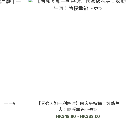
月曆｜一一細
【阿強 X 如一利是封】國家級祝福：鼓勵生
肉！簡樸幸福～👅✨
HK$48.00 ~ HK$88.00