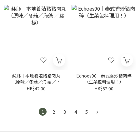
蒓豚｜本地養殖豬豬肉丸
Echoes90｜泰式香炒豬肉碎
（原味／冬菇／海藻 ／藤
（生菜包料理用！）
椒）
HK$42.00
HK$52.00
1
2
3
4
5