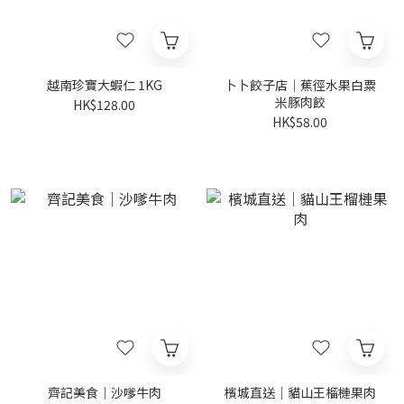
越南珍寶大蝦仁 1KG
卜卜餃子店｜蕉徑水果白粟
米豚肉餃
HK$128.00
HK$58.00
齊記美食｜沙嗲牛肉
檳城直送｜貓山王榴槤果肉