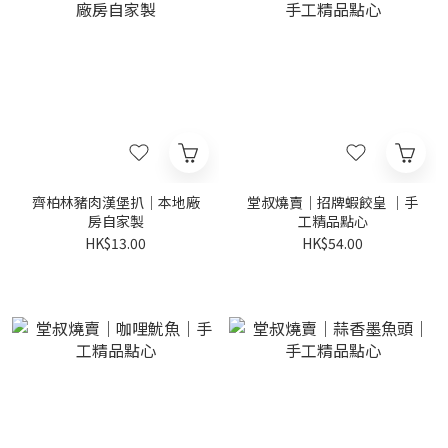
齊柏林豬肉漢堡扒｜本地廠
堂叔燒賣｜招牌蝦餃皇 ｜手
房自家製
工精品點心
HK$13.00
HK$54.00