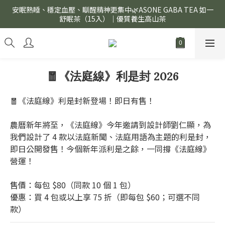
安眠熟睡、穩定血壓、瞓醒精神更集中🌿ASONE GABA TEA 如一
安眠熟睡、穩定血壓、瞓醒精神更集中🌿ASONE GABA TEA 如一
舒眠茶（15入）｜優質養生高山茶
舒眠茶（15入）｜優質養生高山茶
(๑و•̀Δ•́)و 全店滿 $599 免運費.ᐟ.ᐟ
安眠熟睡、穩定血壓、瞓醒精神更集中🌿ASONE GABA TEA 如一
🧧《法庭線》利是封 2026
舒眠茶（15入）｜優質養生高山茶
🧧《法庭線》利是封新登場！即日有售！
農曆新年將至，《法庭線》今年邀請到設計師劉仁顯，為
我們設計了 4 款以法庭新聞、法庭用語為主題的利是封，
即日公開發售！今個新年派利是之餘，一同撐《法庭線》
營運！
售價：每包 $80（同款 10 個 1 包）
優惠：買 4 包或以上享 75 折（即每包 $60；可選不同
款）