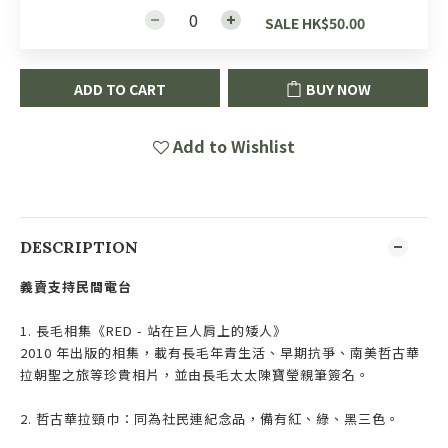
SALE HK$50.00
ADD TO CART
BUY NOW
Add to Wishlist
DESCRIPTION
義賣支持民間電台
1. 長毛相集《RED - 站在巨人肩上的矮人》
2010 年出版的相集，載有長毛年青生活、早期抗爭、南美哲古華
拉朝聖之旅等珍貴相片，並由長毛太太陳寶瑩親筆簽名。
2. 哲古華拉頸巾：同為社民連紀念品，備有紅、綠、黑三色。