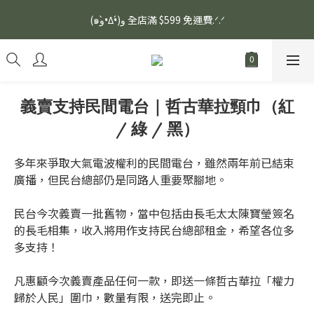
安眠熟睡、穩定血壓、瞓醒精神更集中🌿ASONE GABA TEA 如一
(๑و•̀Δ•́)و 全店滿 $599 免運費.ᐟ.ᐟ
舒眠茶（15入）｜優質養生高山茶
安眠熟睡、穩定血壓、瞓醒精神更集中🌿ASONE GABA TEA 如一
舒眠茶（15入）｜優質養生高山茶
義賣支持民間電台｜哲古華拉頸巾（紅
/ 綠 / 黑）
多年來爭取大氣電波權利的民間電台，雖然兩年前已結束
廣播，但民台總部仍是同路人重要聚腳地。
民台今次義賣一批舊物，當中包括由長毛太太陳寶瑩簽名
的長毛相集，收入將用作支持民台總部租金，希望各位多
多支持！
凡惠顧今次義賣產品任何一款，即送一條哲古華拉「權力
歸於人民」圍巾，數量有限，送完即止。