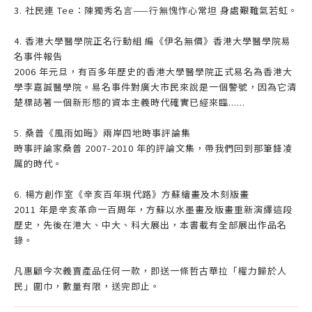
3. 社民連 Tee：陳獨秀名言——行無愧怍心常坦 身處艱難氣若虹。
4. 香港大學醫學院正名行動組 編《伊名無價》香港大學醫學院易
名事件報告
2006 年元旦，有百多年歷史的香港大學醫學院正式易名為香港大
學李嘉誠醫學院。易名事件對廣大市民來說是一個警號，因為它清
楚標誌著一個新形態的資本主義時代確實已經來臨......
5. 桑普《風雨如晦》兩岸四地時事評論集
時事評論家桑普 2007-2010 年的評論文集，帶我們回到那筆鋒凌
厲的時代。
6. 楊方創作室《辛亥百年現代路》方蘇繪畫及木刻版畫
2011 年是辛亥革命一百周年，方蘇以水墨畫及版畫重新演繹這段
歷史，先後在港大、中大、科大展出，本書載有全部展出作品名
錄。
凡惠顧今次義賣產品任何一款，即送一條哲古華拉「權力歸於人
民」圍巾，數量有限，送完即止。