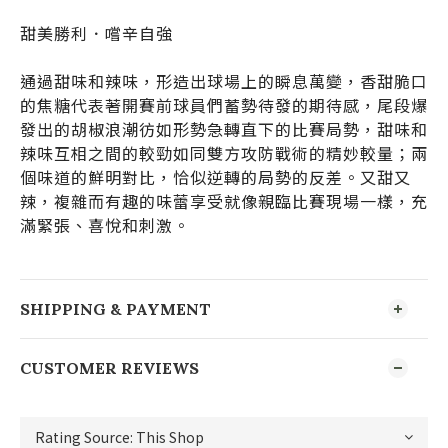
甜美勝利．
嚐辛自強
通過甜味和辣味，形造出球場上的瞬息萬變，香甜脆口
的焦糖代表著開賽前球員們蓄勢待發的期待感，尾段爆
發出的胡椒浪潮彷如形勢急轉直下的比賽局勢，甜味和
辣味互相之間的較勁如同雙方攻防戰術的精妙較量；兩
個味道的鮮明對比，恰似逆轉的局勢的反差。又甜又
辣，複雜而有趣的味蕾享受就像親臨比賽現場一樣，充
滿緊張、喜悅和刺激。
SHIPPING & PAYMENT
CUSTOMER REVIEWS