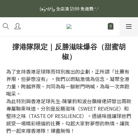
安眠熟睡、穩定血壓、瞓醒精神更集中🌿ASONE GABA TEA 如一
(๑و•̀Δ•́)و 全店滿 $599 免運費.ᐟ.ᐟ
舒眠茶（15入）｜優質養生高山茶
安眠熟睡、穩定血壓、瞓醒精神更集中🌿ASONE GABA TEA 如一
舒眠茶（15入）｜優質養生高山茶
撐港隊限定｜反勝滋味爆谷（甜蜜胡
椒）
為了支持香港足球隊而特別推出的企劃，正所謂「比賽有
界限，但夢想沒有」。我們以燃點激情為信念，凝聚全港
力量，跨越界限，共同為每一腳射門吶喊，為每一次奔跑
喝采。
為此特別與香港足球先生-陳肇鈞和波台黐線佬研發出兩款
專屬聯乘味道，分別是反勝滋味（SWEET REVENGE）和
堅持之味（TASTE OF RESILIENCE）。透過味道讓球迷們
感受一場精彩絕倫的比賽，勾起大家對夢想的熱情。讓我
們一起來撐香港隊！爆盡無悔！