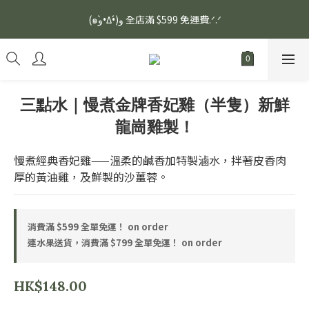
安眠熟睡、穩定血壓、瞓醒精神更集中🌿ASONE GABA TEA 如一
(๑و•̀Δ•́)و 全店滿 $599 免運費.ᐟ.ᐟ
舒眠茶（15入）｜優質養生高山茶
安眠熟睡、穩定血壓、瞓醒精神更集中🌿ASONE GABA TEA 如一
舒眠茶（15入）｜優質養生高山茶
三點水｜慢煮金牌香妃雞（半隻）新鮮
龍崗雞製！
慢煮經典香妃雞——溫柔的鹹香加特製滷水，拌著皮香肉
厚的黃油雞，及鮮製的沙薑蓉。
消費滿 $599 全單免運！ on order
連水果送貨，消費滿 $799 全單免運！ on order
HK$148.00