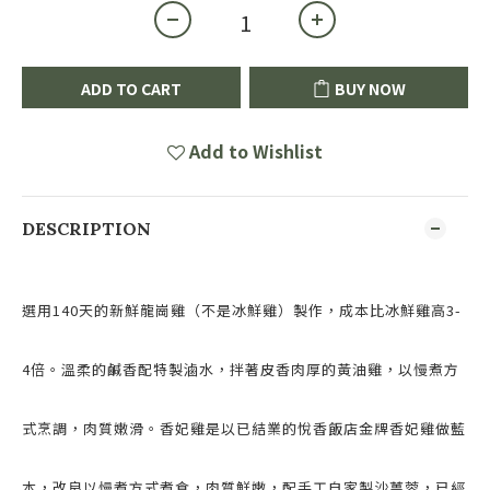
ADD TO CART
BUY NOW
Add to Wishlist
DESCRIPTION
選用140天的新鮮龍崗雞（不是冰鮮雞）製作，成本比冰鮮雞高3-
4倍。溫柔的鹹香配特製滷水，拌著皮香肉厚的黃油雞，
以慢煮方
式烹調，肉質嫩滑。
香妃雞是以已結業的悅香飯店金牌香妃雞做藍
本，改良以慢煮方式煮食，肉質鮮嫩，配手工自家製沙薑蓉，已經