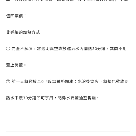
值回票價！
此道菜的加熱方式
①
完全不解凍，將透明真空袋放進滾水內翻熱30分鐘，其間不用
蓋上煲蓋。
② 前一天將雞放至0-4度雪藏格解凍：水滾後熄火，將整包雞放到
熱水中浸30分鐘即可享用，記得水要蓋過整隻雞。