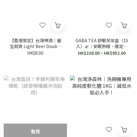
【香港限定】台灣啤酒｜貓
GABA TEA 舒眠茶茶盒（15
生就爽 Light Beer Double
入）🌿｜安眠熟睡、穩定血
Hop Lager
壓、提神醒腦｜如一嚴選優
HK$8.00
HK$238.00 ~ HK$952.00
質高山茶
售完