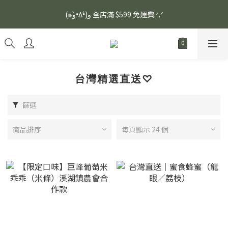
安眠熟睡、穩定血壓、瞓醒精神更集中🌿ASONE GABA TEA 如一
(๑و•̀Δ•́)و 全店滿 $599 免運費.ᐟ.ᐟ
舒眠茶（15入）｜優質養生高山茶
安眠熟睡、穩定血壓、瞓醒精神更集中🌿ASONE GABA TEA 如一
舒眠茶（15入）｜優質養生高山茶
台灣精選直送♡
篩選
商品排序
每頁顯示 24 個