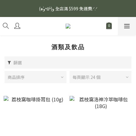
安眠熟睡、穩定血壓、瞓醒精神更集中🌿ASONE GABA TEA 如一
(๑و•̀Δ•́)و 全店滿 $599 免運費.ᐟ.ᐟ
舒眠茶（15入）｜優質養生高山茶
安眠熟睡、穩定血壓、瞓醒精神更集中🌿ASONE GABA TEA 如一
舒眠茶（15入）｜優質養生高山茶
酒類及飲品
篩選
商品排序
每頁顯示 24 個