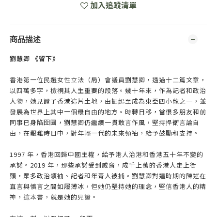
加入追蹤清單
商品描述
劉慧卿
《留下》
香港第一位民選女性立法（局）會議員劉慧卿，透過十二篇文章，
以四萬多字，檢視其人生重要的段落。幾十年來，作為記者和政治
人物，她見證了香港這片土地，由掘起至成為東亞四小龍之一，並
發展為世界上其中一個最自由的地方。時轉日移，當很多朋友和前
同事已身陷囹圄，劉慧卿仍繼續一貫敢言作風，堅持捍衛言論自
由，在艱難時日中，對年輕一代的未來領䄂，給予鼓勵和支持。
1997 年，香港回歸中國主權，給予港人治港和香港五十年不變的
承諾。2019 年，那些承諾受到威脅，成千上萬的香港人走上街
頭，眾多政治領袖、記者和年青人被捕。劉慧卿對這時期的陳述在
直言與慎言之間如履薄冰，但她仍堅持她的理念，堅信香港人的精
神，這本書，就是她的見證。