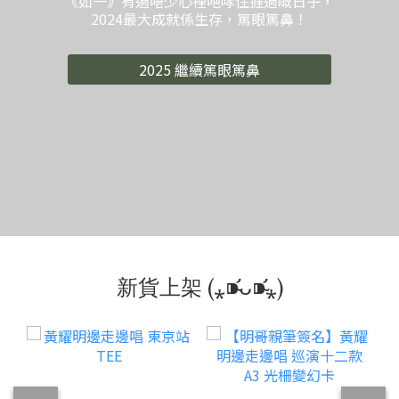
《如一》有過唔少心裡咆哮住捱過嘅日子，
2024最大成就係生存，篤眼篤鼻！
2025 繼續篤眼篤鼻
新貨上架 (⁎⁍̴̛ᴗ⁍̴̛⁎)