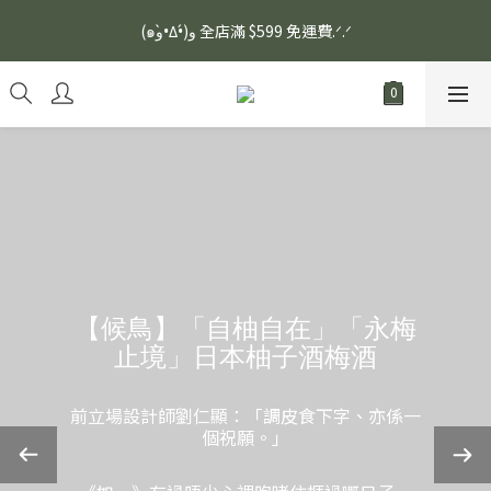
安眠熟睡、穩定血壓、瞓醒精神更集中🌿ASONE GABA TEA 如一
(๑و•̀Δ•́)و 全店滿 $599 免運費.ᐟ.ᐟ
舒眠茶（15入）｜優質養生高山茶
安眠熟睡、穩定血壓、瞓醒精神更集中🌿ASONE GABA TEA 如一
舒眠茶（15入）｜優質養生高山茶
【候鳥】「自柚自在」「永梅
止境」日本柚子酒梅酒
前立場設計師劉仁顯：「調皮食下字、亦係一
個祝願。」