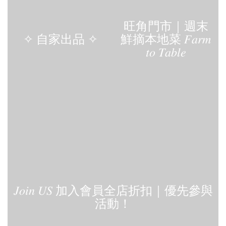
旺角門市｜週末
✧ 自家出品 ✧
鮮摘本地菜 𝐹𝑎𝑟𝑚
𝑡𝑜 𝑇𝑎𝑏𝑙𝑒
𝐽𝑜𝑖𝑛 𝑈𝑆 加入會員全店折扣｜優先參與
活動！