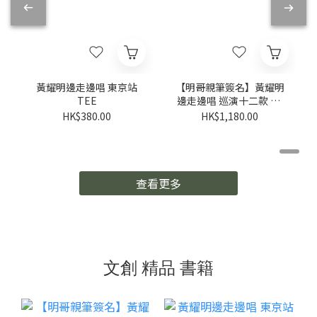
黃耀明邊走邊唱 東京站
【明哥親筆簽名】黃耀明
TEE
邊走邊唱 巡演十二款 A3
光柵變幻卡
HK$380.00
HK$1,180.00
查看更多
文創 精品 書籍