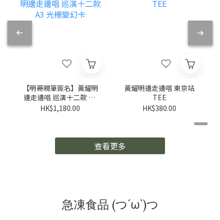
【明哥親筆簽名】黃耀明
黃耀明邊走邊唱 東京站
邊走邊唱 巡演十二款 A3
TEE
光柵變幻卡
HK$1,180.00
HK$380.00
查看更多
急凍食品 (つ´ω`)つ