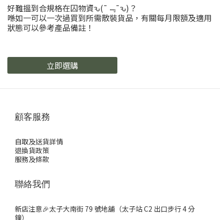
好難搵到合規格在囚物資ԅ(¯﹃¯ԅ)？
喺如一可以一次過買到所需散裝貨品，有關每月限額及適用
狀態可以參考產品備註！
立即選購
顧客服務
自取及送貨詳情
退換貨政策
服務及條款
聯絡我們
新店注意🎉太子大南街 79 號地舖（太子站 C2 出口步行 4 分
鐘）