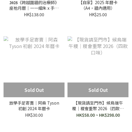
𝟐𝟎𝟐𝟱《跨越圍牆的治療師》
【自家】2025 年曆卡
座枱月曆｜一一細朱 x 手足
（A4，牆內適用）
毛孩 🐈🐕
HK$138.00
HK$25.00
Sold Out
Sold Out
放學手足寄賣｜阿森 Tyson
【現貨請至門市】候鳥端午
初創 2024 年曆卡
糭｜糉會重聚 2026（四款口
味）
HK$30.00
HK$58.00 ~ HK$298.00