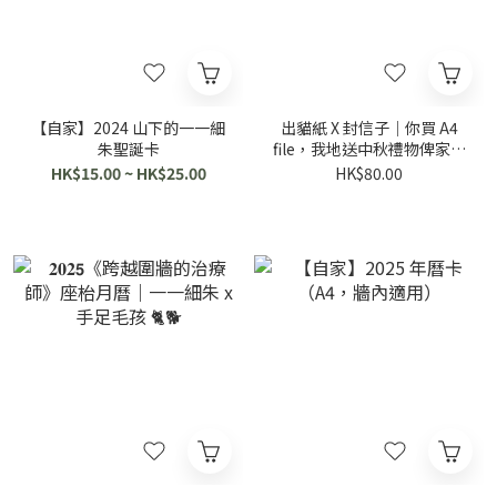
【自家】2024 山下的一一細
出貓紙 X 封信子｜你買 A4
朱聖誕卡
file，我地送中秋禮物俾家屬
( ﾟдﾟ)
HK$15.00 ~ HK$25.00
HK$80.00