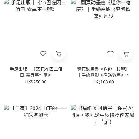
手足出版｜《55巴在囚三佰
翻頁動畫書《送你一粒塵》
日-靈異事件簿》
｜手繪電影《窄路微塵》片
段
HK$250.00
HK$168.00