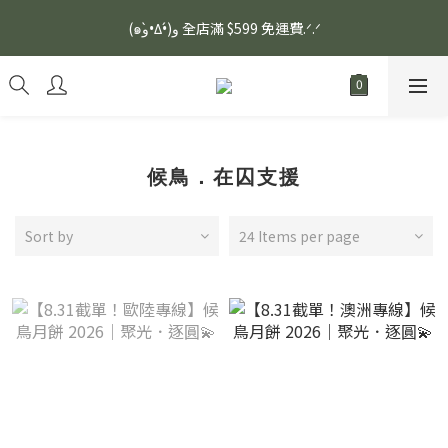
安眠熟睡、穩定血壓、瞓醒精神更集中🌿ASONE GABA TEA 如一
(๑و•̀Δ•́)و 全店滿 $599 免運費.ᐟ.ᐟ
舒眠茶（15入）｜優質養生高山茶
安眠熟睡、穩定血壓、瞓醒精神更集中🌿ASONE GABA TEA 如一
舒眠茶（15入）｜優質養生高山茶
候鳥．在囚支援
Sort by
24 Items per page