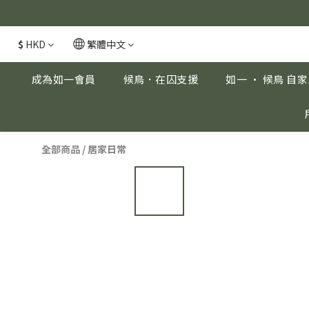
安眠熟睡、穩
安眠熟睡、穩
$
HKD
繁體中文
成為如一會員
候鳥．在囚支援
如一 · 候鳥 自
全部商品
/
居家日常