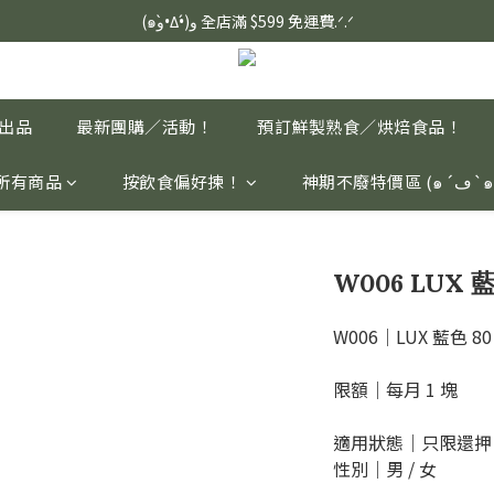
定血壓、瞓醒精神更集中🌿ASONE GABA TEA 如一舒眠茶（15入）｜
(๑و•̀Δ•́)و 全店滿 $599 免運費.ᐟ.ᐟ
定血壓、瞓醒精神更集中🌿ASONE GABA TEA 如一舒眠茶（15入）｜
家出品
最新團購／活動！
預訂鮮製熟食／烘焙食品！
所有商品
按飲食偏好揀！
神期不廢特價區 (๑´
W006 LUX 
W006｜LUX 藍色 8
限額｜每月 1 塊
適用狀態｜只限還押
性別｜男 / 女