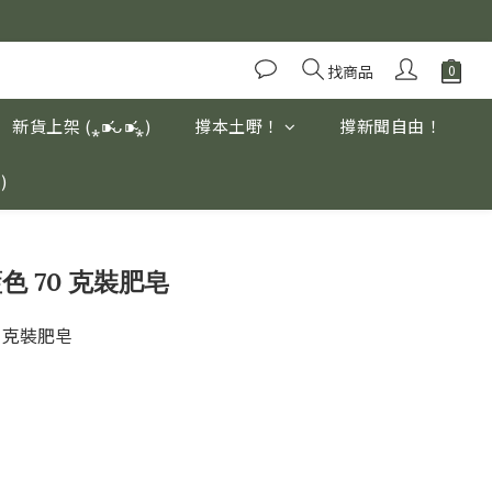
優質養生高山茶
優質養生高山茶
找商品
新貨上架 (⁎⁍̴̛ᴗ⁍̴̛⁎)
撐本土嘢！
撐新聞自由！
ڡ`๑)
藍色 70 克裝肥皂
0 克裝肥皂