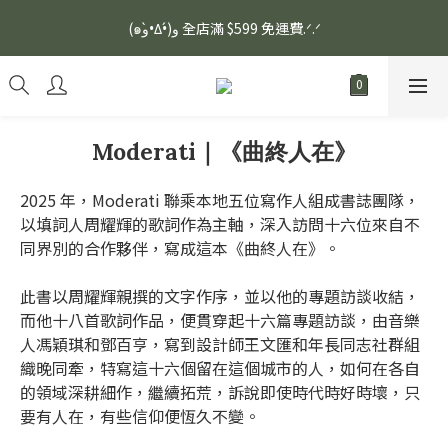
安眠熟睡、穩定血壓、瞓醒精神更集中🌿ASONE GABA TEA 如一
(๑و•̀Δ•́)و 全店滿 $599 免運費.ᐟ.ᐟ
舒眠茶（15入）｜優質養生高山茶
安眠熟睡、穩定血壓、瞓醒精神更集中🌿ASONE GABA TEA 如一
舒眠茶（15入）｜優質養生高山茶
Moderati｜《曲終人在》
2025 年，Moderati 聯乘本地五位寫作人組成書誌團隊，
以填詞人周耀輝的歌詞作為主軸，深入訪問十六位來自不
同界別的合作夥伴，寫成這本《曲終人在》。
此書以周耀輝親撰的文字作序，並以他的專題訪談收結，
而他十八首歌詞作品，便貫穿起十六篇專題訪談，由音樂
人馮穎琪和鄧百亨，寫到設計師王文匯和年長同志社群組
織晚同牽，特寫這十六個留在這個城市的人，如何在各自
的領域深耕細作，繼續拓荒，訴說即使時代時好時壞，只
要有人在，有些信仰便恆久不變。