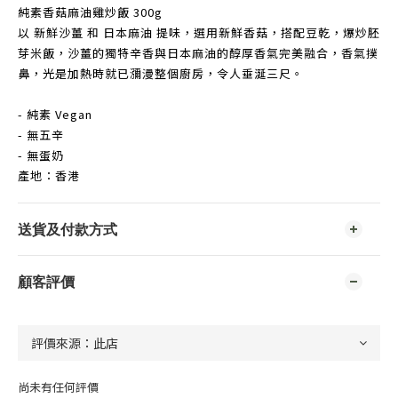
純素香菇麻油雞炒飯 300g
以 新鮮沙薑 和 日本麻油 提味，選用新鮮香菇，搭配豆乾，爆炒胚
芽米飯，沙薑的獨特辛香與日本麻油的醇厚香氣完美融合，香氣撲
鼻，光是加熱時就已瀰漫整個廚房，令人垂涎三尺。
- 純素 Vegan
- 無五辛
- 無蛋奶
產地：香港
送貨及付款方式
顧客評價
尚未有任何評價