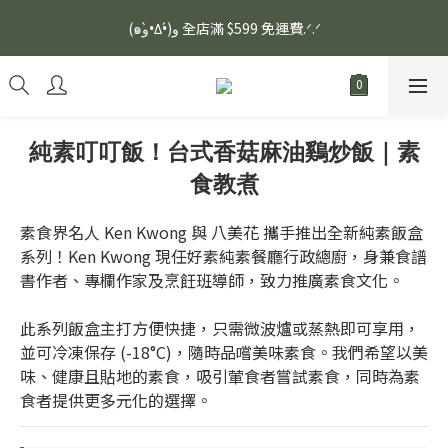
安眠熟睡、穩定血壓、瞓醒精神更集中🌿ASONE GABA TEA 如一
(๑و•̀Δ•́)و 全店滿 $599 免運費.ᐟ.ᐟ
舒眠茶（15入）｜優質養生高山茶
安眠熟睡、穩定血壓、瞓醒精神更集中🌿ASONE GABA TEA 如一
舒眠茶（15入）｜優質養生高山茶
純素叮叮飯！台式香菇麻油鷄炒飯｜素
食教煮
素食界名人 Ken Kwong 與 八美花 攜手推出全新純素飯盒
系列！Ken Kwong 現任好素純素餐廳行政總廚，身兼食譜
書作者、專欄作家及烹飪班導師，致力推廣素食文化。
此系列飯盒主打方便快捷，只需微波爐或蒸熱即可享用，
並可冷凍保存 (-18°C)，隨時品嚐美味素食。我們希望以美
味、健康且貼地的素食，吸引葷食者嘗試素食，同時為素
食者提供更多元化的選擇。