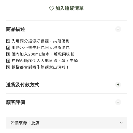
加入追蹤清單
商品描述
1️⃣ 先用兩分鐘淥好個麵，夾落碗到
2️⃣ 用熱水坐熱牛腩包同大地魚湯包
3️⃣ 碗內加入200mL熱水、蔥粒同味粉
4️⃣ 在碗內順序倒入大地魚湯、麵同牛腩
5️⃣ 麵檔都食到嘅牛腩麵就出現啦！
送貨及付款方式
顧客評價