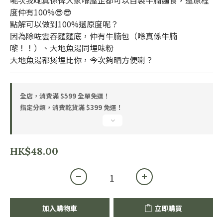
呢次我哋真係俾大家喺屋企都可以自製牛腩麵食，還原程
度仲有100%😎😎
點解可以做到100%還原度呢？
因為除咗雲吞麵麵底，仲有牛腩包（喺真係牛腩
嚟！！）、大地魚湯同埋味粉
大地魚湯都煲埋比你，今次夠晒方便喇？
全店，消費滿 $599 全單免運！
指定分類，消費乾貨滿 $399 免運！
HK$48.00
加入購物車
立即購買