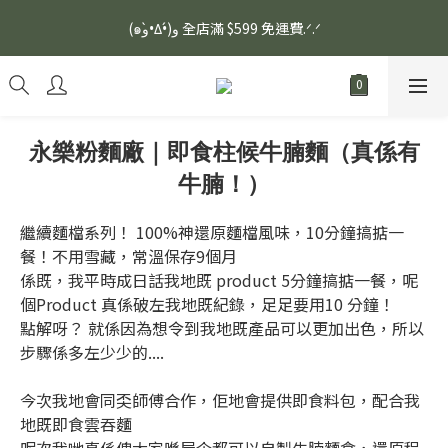
安眠熟睡、穩定血壓、瞓醒精神更集中🌿ASONE GABA TEA 如一
(๑و•̀Δ•́)و 全店滿 $599 免運費.ᐟ.ᐟ
舒眠茶（15入）｜優質養生高山茶
安眠熟睡、穩定血壓、瞓醒精神更集中🌿ASONE GABA TEA 如一
舒眠茶（15入）｜優質養生高山茶
永樂粉麵廠｜即食柱候牛腩麵（真係有
牛腩！）
繼續麵檔系列！ 100%神還原麵檔風味，10分鐘搞掂一
餐！不用雪藏，常溫保存9個月
係既，我平時成日話我地既 product 5分鐘搞掂一餐，呢
個Product 真係破左我地既紀錄，足足要用10 分鐘！
點解呀？ 就係因為想令到我地既產品可以更加出色，所以
步驟係多左少少的....
今次我地會同奀師傅合作，佢地會提供即食料包，配合我
地既即食雲吞麵