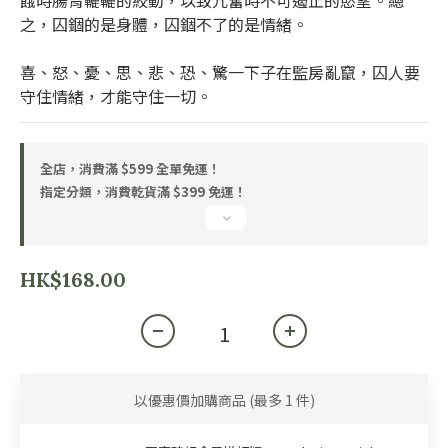
餓時腸胃轆轆的絞動，以致亢奮時不可遏止的慾望。總
之，囚錮的是身體，囚錮不了的是情緒。
喜、怒、憂、思、悲、恐、驚一下子在監房亂竄，囚人要
守住情緒，才能守住一切。
全店，消費滿 $599 全單免運！
指定分類，消費乾貨滿 $399 免運！
HK$168.00
以優惠價加購商品
(最多 1 件)