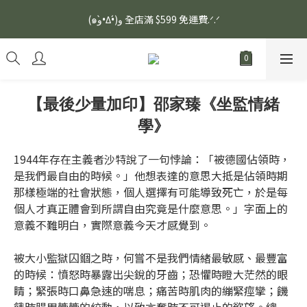
安眠熟睡、穩定血壓、瞓醒精神更集中🌿ASONE GABA TEA 如一
(๑و•̀Δ•́)و 全店滿 $599 免運費.ᐟ.ᐟ
舒眠茶（15入）｜優質養生高山茶
安眠熟睡、穩定血壓、瞓醒精神更集中🌿ASONE GABA TEA 如一
舒眠茶（15入）｜優質養生高山茶
【最後少量加印】邵家臻《坐監情緒
學》
1944年存在主義者沙特說了一句悖論：「被德國佔領時，
是我們最自由的時候。」他想表達的意思大抵是佔領時期
那樣極端的社會狀態，個人選擇有可能導致死亡，於是每
個人才真正體會到所謂自由究竟是什麼意思。」字面上的
意義不難明白，實際意義今天才感覺到。
被大小監獄囚錮之時，何嘗不是我們情緒最敏感、最豐富
的時候：憤怒時暴露出尖銳的牙齒；恐懼時瞪大茫然的眼
睛；緊張時口鼻急速的喘息；痛苦時肌肉的繃緊痙攣；饑