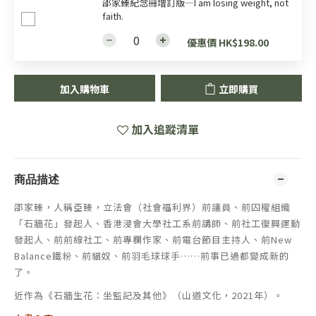
邵家臻紀念冊增訂版—I am losing weight, not
faith.
優惠價 HK$198.00
加入購物車
立即購買
加入追蹤清單
商品描述
邵家臻，人稱亞臻，立法會（社會福利界）前議員、前囚權組織
「石牆花」發起人、香港浸會大學社工系前講師、前社工復興運動
發起人、前前線社工、前專欄作家、前電台節目主持人、前New
Balance鐵粉、前貓奴、前羽毛球球手……前事已過都變成新的
了。
近作為《石牆生花：坐監記及其他》（山道文化，2021年）。