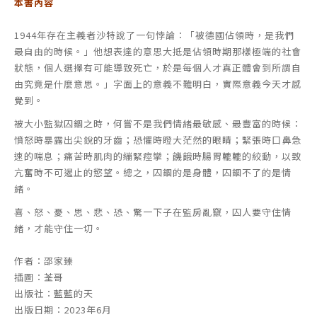
本書內容
1944年存在主義者沙特說了一句悖論：「被德國佔領時，是我們
最自由的時候。」他想表達的意思大抵是佔領時期那樣極端的社會
狀態，個人選擇有可能導致死亡，於是每個人才真正體會到所謂自
由究竟是什麼意思。」字面上的意義不難明白，實際意義今天才感
覺到。
被大小監獄囚錮之時，何嘗不是我們情緒最敏感、最豐富的時候：
憤怒時暴露出尖銳的牙齒；恐懼時瞪大茫然的眼睛；緊張時口鼻急
速的喘息；痛苦時肌肉的繃緊痙攣；饑餓時腸胃轆轆的絞動，以致
亢奮時不可遏止的慾望。總之，囚錮的是身體，囚錮不了的是情
緒。
喜、怒、憂、思、悲、恐、驚一下子在監房亂竄，囚人要守住情
緒，才能守住一切。
作者：邵家臻
插圖：荃哥
出版社：藍藍的天
出版日期：2023年6月