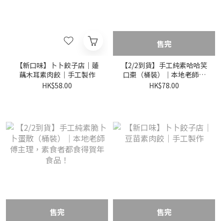
售完
【新口味】卜卜餃子店｜蓮
【2/2到貨】手工純素哈哈笑
藕木耳素肉餃｜手工製作
口棗（桶裝）｜本地老師傅
主理！
HK$58.00
HK$78.00
售完
售完