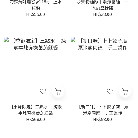
刁辣媽味爆谷🌶️118g｜上水
永樂粉麵廠｜素炸醬麵｜一
貨舖
人前盒仔麵
HK$55.00
HK$38.00
【季節限定】三點水 ︱純素
【新口味】卜卜餃子店｜粟
本地有機蕃茄紅醬
米素肉餃｜手工製作
HK$68.00
HK$58.00