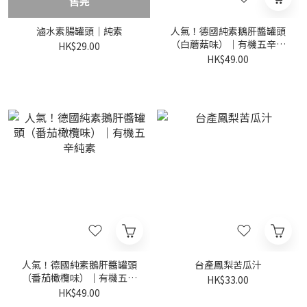
售完
滷水素腸罐頭｜純素
人氣！德國純素鵝肝醬罐頭
（白蘑菇味）｜有機五辛純
HK$29.00
素
HK$49.00
人氣！德國純素鵝肝醬罐頭
台產鳳梨苦瓜汁
（番茄橄欖味）｜有機五辛
HK$33.00
純素
HK$49.00