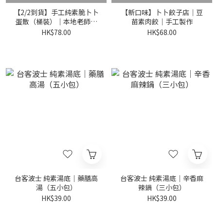
【2/2到貨】手工純素脆卜卜
【新口味】卜卜餃子店｜豆
蛋散（桶裝）｜本地老師傅
苗素肉餃｜手工製作
主理，素食者都食得賀年食
HK$78.00
HK$68.00
品！
台客波士 純素湯底｜藥膳高
台客波士 純素湯底｜辛香麻
湯（五小包）
辣鍋（三小包）
HK$39.00
HK$39.00