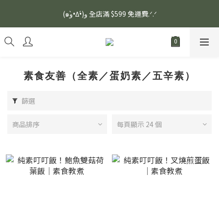
安眠熟睡、穩定血壓、瞓醒精神更集中🌿ASONE GABA TEA 如一
(๑و•̀Δ•́)و 全店滿 $599 免運費.ᐟ.ᐟ
舒眠茶（15入）｜優質養生高山茶
安眠熟睡、穩定血壓、瞓醒精神更集中🌿ASONE GABA TEA 如一
舒眠茶（15入）｜優質養生高山茶
素食友善（全素／蛋奶素／五辛素）
篩選
商品排序
每頁顯示 24 個