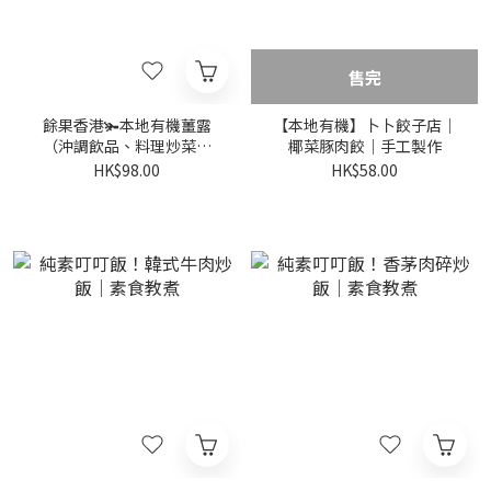
售完
餘果香港🫚本地有機薑露
【本地有機】卜卜餃子店｜
（沖調飲品、料理炒菜適
椰菜豚肉餃｜手工製作
用！）
HK$98.00
HK$58.00