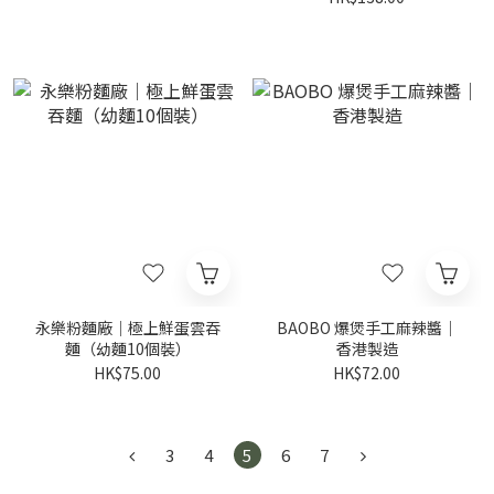
永樂粉麵廠｜極上鮮蛋雲吞
BAOBO 爆煲手工麻辣醬｜
麵（幼麵10個裝）
香港製造
HK$75.00
HK$72.00
3
4
5
6
7