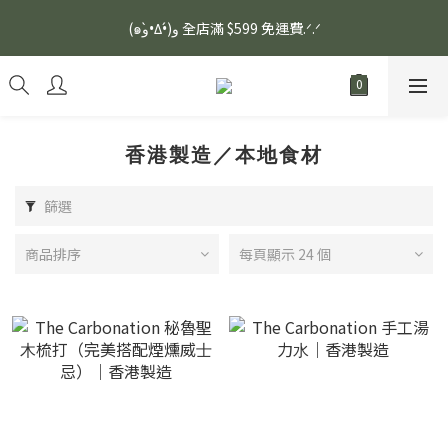
安眠熟睡、穩定血壓、瞓醒精神更集中🌿ASONE GABA TEA 如一
(๑و•̀Δ•́)و 全店滿 $599 免運費.ᐟ.ᐟ
舒眠茶（15入）｜優質養生高山茶
安眠熟睡、穩定血壓、瞓醒精神更集中🌿ASONE GABA TEA 如一
舒眠茶（15入）｜優質養生高山茶
香港製造／本地食材
篩選
商品排序
每頁顯示 24 個