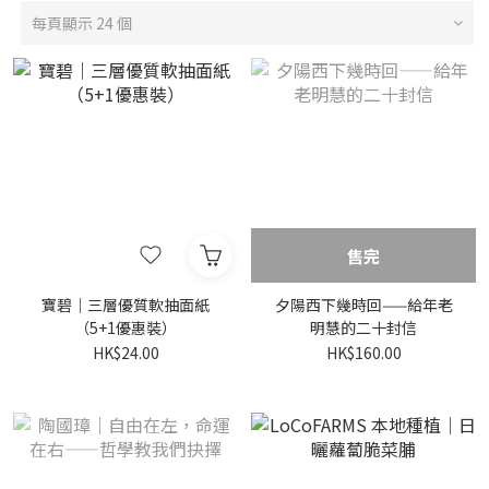
每頁顯示 24 個
售完
寶碧｜三層優質軟抽面紙
夕陽西下幾時回——給年老
（5+1優惠裝）
明慧的二十封信
HK$24.00
HK$160.00