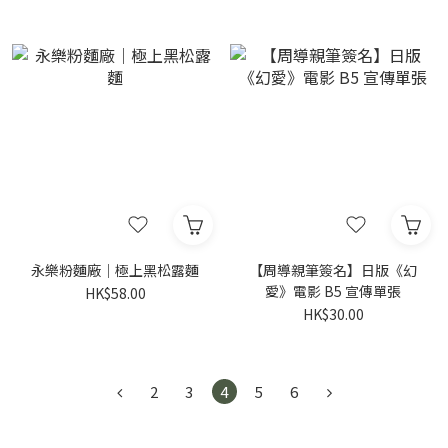
永樂粉麵廠｜極上黑松露麵
【周導親筆簽名】日版《幻
愛》電影 B5 宣傳單張
HK$58.00
HK$30.00
2
3
4
5
6