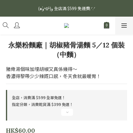
安眠熟睡、穩定血壓、瞓醒精神更集中🌿ASONE GABA TEA 如一
(๑و•̀Δ•́)و 全店滿 $599 免運費.ᐟ.ᐟ
舒眠茶（15入）｜優質養生高山茶
安眠熟睡、穩定血壓、瞓醒精神更集中🌿ASONE GABA TEA 如一
舒眠茶（15入）｜優質養生高山茶
永樂粉麵廠｜胡椒豬骨湯麵 5／12 個裝
（中麵）
豬骨湯個味加埋胡椒又真係幾得～
香濃得黎帶少少辣既口感，冬天食就最暖胃！
全店，消費滿 $599 全單免運！
指定分類，消費乾貨滿 $399 免運！
HK$60.00