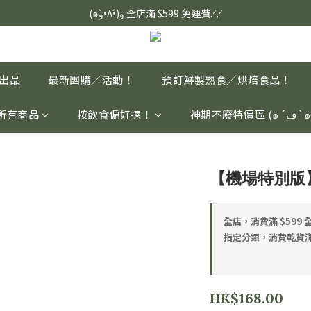
定血壓、瞓醒精神更集中🌿ASONE GABA TEA 如一舒眠茶（15入）｜
(๑و•̀Δ•́)و 全店滿 $599 免運費.ᐟ.ᐟ
定血壓、瞓醒精神更集中🌿ASONE GABA TEA 如一舒眠茶（15入）｜
家出品
最新團購／活動！
預訂鮮製熟食／烘焙食品！
所有商品
按飲食偏好揀！
神期不廢特價區 (๑´
【機場特別版
全店，消費滿 $599
指定分類，消費乾貨滿 
HK$168.00