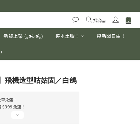
優質養生高山茶
優質養生高山茶
找商品
新貨上架 (⁎⁍̴̛ᴗ⁍̴̛⁎)
撐本土嘢！
撐新聞自由！
ڡ`๑)
立即購買
】飛機造型咕姑固／白鴿
 全單免運！
$399 免運！