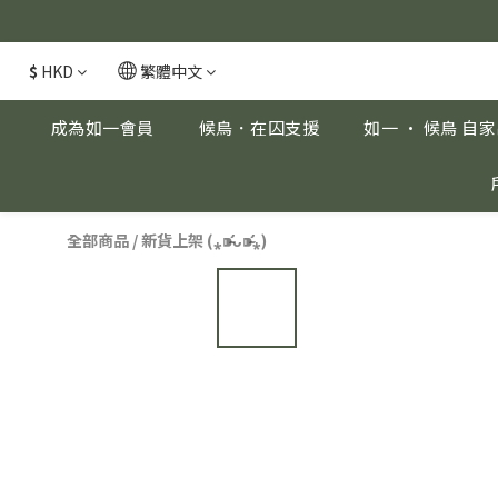
安眠熟睡、穩
安眠熟睡、穩
$
HKD
繁體中文
成為如一會員
候鳥．在囚支援
如一 · 候鳥 自
全部商品
/
新貨上架 (⁎⁍̴̛ᴗ⁍̴̛⁎)