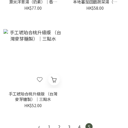
粟米洋蔥湯（奶素）｜香港
本地蕃茄田園蔬菜湯（純
製造
素）｜香港製造
HK$77.00
HK$58.00
手工琥珀合桃升級版 （台灣
麥芽糖製）｜三點水
HK$52.00
1
2
3
4
5