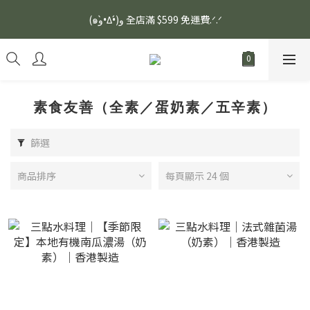
安眠熟睡、穩定血壓、瞓醒精神更集中🌿ASONE GABA TEA 如一
(๑و•̀Δ•́)و 全店滿 $599 免運費.ᐟ.ᐟ
舒眠茶（15入）｜優質養生高山茶
安眠熟睡、穩定血壓、瞓醒精神更集中🌿ASONE GABA TEA 如一
舒眠茶（15入）｜優質養生高山茶
素食友善（全素／蛋奶素／五辛素）
篩選
商品排序
每頁顯示 24 個