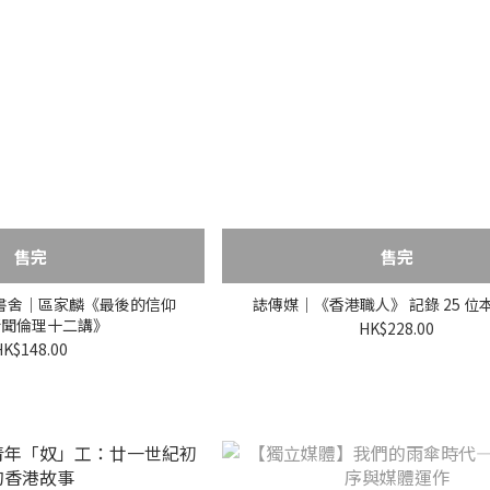
售完
售完
書舍｜區家麟《最後的信仰
誌傳媒｜《香港職人》 記錄 25 位
新聞倫理十二講》
HK$228.00
HK$148.00