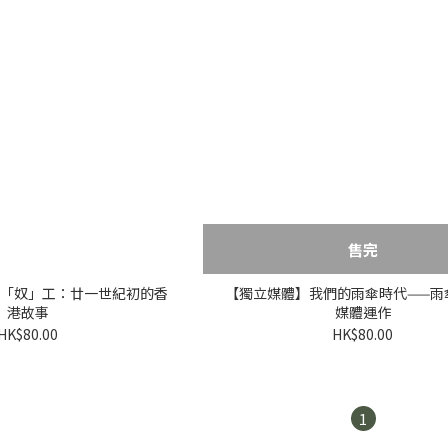
售完
「奴」工：廿一世紀初的香
【獨立媒體】我們的雨傘時代——雨
港故事
媒體運作
HK$80.00
HK$80.00
1