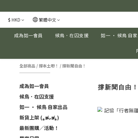
安眠熟睡、穩
安眠熟睡、穩
$
HKD
繁體中文
成為如一會員
候鳥．在囚支援
如一 · 候鳥 自
全部商品
/
撐本土嘢！
/
撐新聞自由！
成為如一會員
撐新聞自由
候鳥．在囚支援
如一 · 候鳥 自家出品
新貨上架 (⁎⁍̴̛ᴗ⁍̴̛⁎)
最新團購／活動！