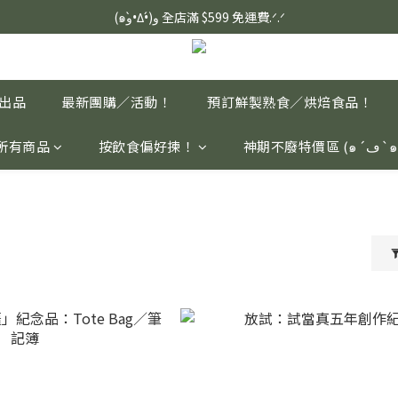
定血壓、瞓醒精神更集中🌿ASONE GABA TEA 如一舒眠茶（15入）｜
(๑و•̀Δ•́)و 全店滿 $599 免運費.ᐟ.ᐟ
定血壓、瞓醒精神更集中🌿ASONE GABA TEA 如一舒眠茶（15入）｜
家出品
最新團購／活動！
預訂鮮製熟食／烘焙食品！
所有商品
按飲食偏好揀！
神期不廢特價區 (๑´
！