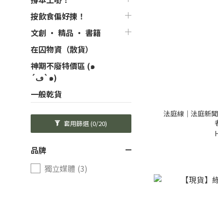
按飲食偏好揀！
文創 ‧ 精品 ‧ 書籍
在囚物資（散貨）
神期不廢特價區 (๑
´ڡ`๑)
一般乾貨
法庭線｜法庭新聞
套用篩選
(0/20)
品牌
獨立媒體 (3)