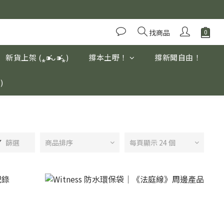
優質養生高山茶
優質養生高山茶
找商品
新貨上架 (⁎⁍̴̛ᴗ⁍̴̛⁎)
撐本土嘢！
撐新聞自由！
ڡ`๑)
篩選
商品排序
每頁顯示 24 個