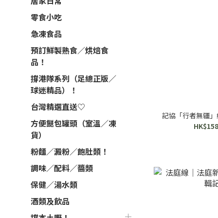
居家日常
零食小吃
急凍食品
預訂鮮製熟食／烘焙食
品！
撐港隊系列（足總正版／
球迷精品）！
台灣精選直送♡
記協「行者無疆」紀
方便餸包罐頭（室溫／凍
HK$158
貨）
粉麵／澱粉／飽肚類！
調味／配料／醬類
保健／湯水類
酒類及飲品
撐本土嘢！