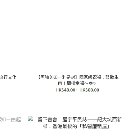
港流行文化
【阿強 X 如一利是封】國家級祝福：鼓勵生
肉！簡樸幸福～👅✨
HK$48.00 ~ HK$88.00