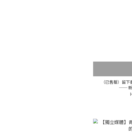
（已售罄）留下
── 